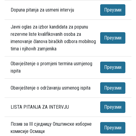
Dopuna pitanja za usmeni intervju
Преузми
Javni oglas za izbor kandidata za popunu
rezervne liste kvalifikovanih osoba za
Преузми
imenovanje članova biračkih odbora mobilnog
tima i njihovih zamjenika
Obavještenje o promjeni termina usmjenog
Преузми
ispita
Obavještenje o održavanju usmenog ispita
Преузми
LISTA PITANJA ZA INTERVJU
Преузми
Позив за III сједницу Општинске изборне
Преузми
комисије Осмаци