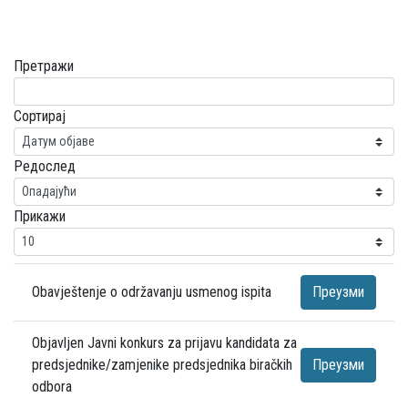
Претражи
Сортирај
Редослед
Прикажи
Obavještenje o održavanju usmenog ispita
Преузми
Objavljen Javni konkurs za prijavu kandidata za
predsjednike/zamjenike predsjednika biračkih
Преузми
odbora