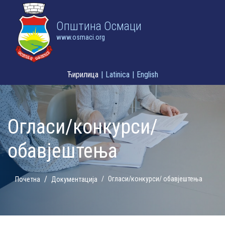
Oпштина Осмаци
www.osmaci.org
Ћирилица
|
Latinica
|
English
Огласи/конкурси/
обавјештења
Огласи/конкурси/ обавјештења
Почетна
Документација