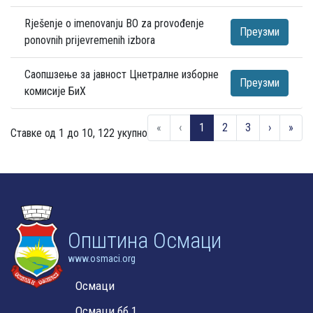
Rješenje o imenovanju BO za provođenje
Преузми
ponovnih prijevremenih izbora
Саопшзење за јавност Цнетралне изборне
Преузми
комисије БиХ
«
‹
1
2
3
›
»
Ставке од 1 до 10, 122 укупно
Oпштина Осмаци
www.osmaci.org
Осмаци
Осмаци бб 1