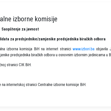
alne izborne komisije
Saopštenje za javnost
ndidata za predsjednike/zamjenike predsjednika biračkih odbora
lna izborna komisija BiH na internet stranici
www.izbori.ba
objavila J
jenike predsjednika biračkih odbora u osnovnim izbornim jedinicama u B
čnoj stranici CIK BiH.
 na internetskoj stranici Centralne izborne komisije BiH.