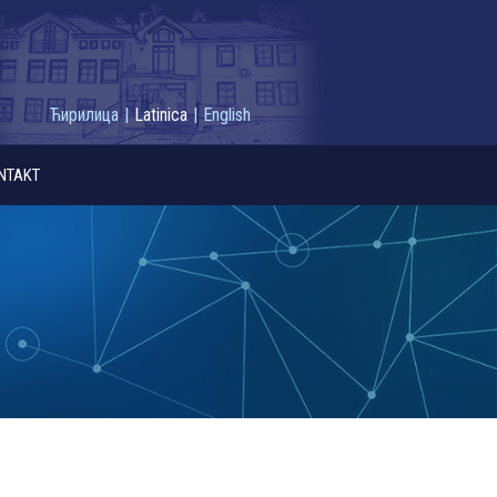
Ћирилица
|
Latinica
|
English
NTAKT