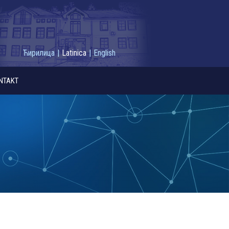
Ћирилица
|
Latinica
|
English
NTAKT