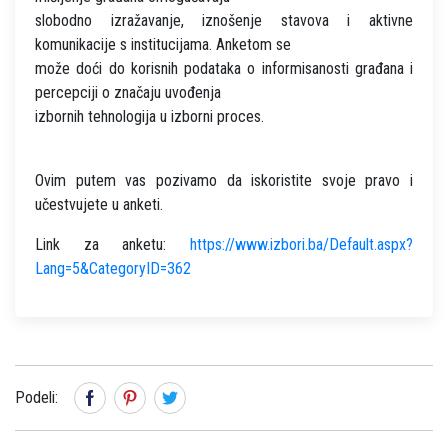
slobodno izražavanje, iznošenje stavova i aktivne
komunikacije s institucijama. Anketom se
može doći do korisnih podataka o informisanosti građana i
percepciji o značaju uvođenja
izbornih tehnologija u izborni proces.
Ovim putem vas pozivamo da iskoristite svoje pravo i
učestvujete u anketi.
Link za anketu:
https://www.izbori.ba/Default.aspx?
Lang=5&CategoryID=362
Podeli: