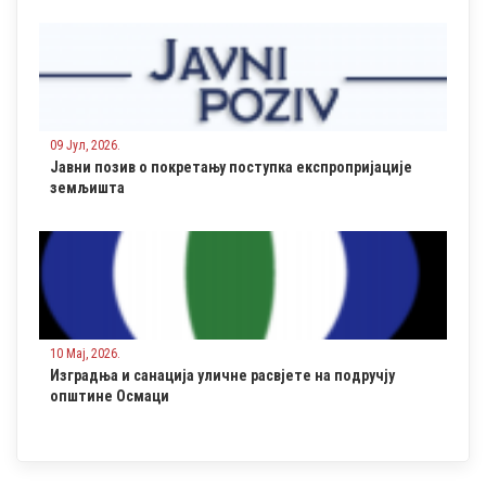
09 Јул, 2026.
Јавни позив о покретању поступка експропријације
земљишта
10 Мај, 2026.
Изградња и санација уличне расвјете на подручју
општине Осмаци