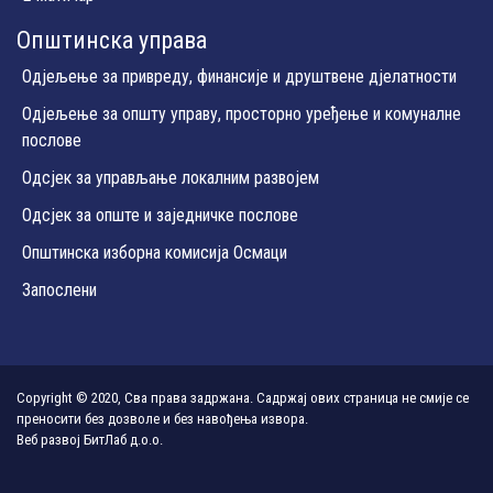
Општинска управа
Одјељење за привреду, финансије и друштвене дјелатности
Одјељење за општу управу, просторно уређење и комуналне
послове
Одсјек за управљање локалним развојем
Одсјек за опште и заједничке послове
Општинска изборна комисија Осмаци
Запослени
Copyright © 2020, Сва права задржана. Садржај ових страница не смије се
преносити без дозволе и без навођења извора.
Веб развој
БитЛаб д.о.о.