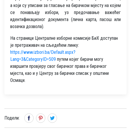
а који су уписани за гласање на бирачком мјесту на којем
се понављају избори, уз предочавање важећег
идентификационог документа (лична карта, пасош или
возачка дозвола).
На страници Централне изборне комисије БиХ доступан
је претраживач на сљедећем линку:
https://www.izbori.ba/Default.aspx?
Lang=3&CategoryID=509
путем којег бирачи могу
извршити провјеру свог бирачког права и бирачког
мјеста, као и у Центру за бирачки списак у општини
Осмаци.
Подели: