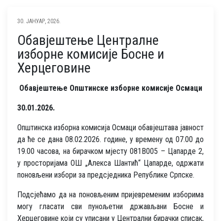
30. ЈАНУАР, 2026.
Обавјештење Централне
изборне комисије Босне и
Херцеговине
Обавјештење Општинске изборне комисије Осмаци
30.01.2026.
Општинска изборна комисија Осмаци обавјештава јавност
да ће се дана 08.02.2026. године, у времену од 07.00 до
19.00 часова, на бирачком мјесту 081B005 – Цапарде 2,
у просторијама ОШ „Алекса Шантић“ Цапарде, одржати
поновљени избори за предсједника Републике Српске.
Подсјећамо да на поновљеним пријевременим изборима
могу гласати сви пунољетни држављани Босне и
Херцеговине који су уписани у Централни бирачки списак,