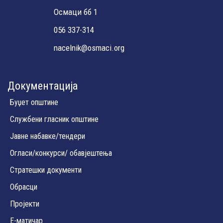
Осмаци бб 1
056 337-314
nacelnik@osmaci.org
Документација
Буџет општине
Службени гласник општине
Јавне набавке/тендери
Огласи/конкурси/ обавјештења
Стратешки документи
Обрасци
Пројекти
Е-матичар