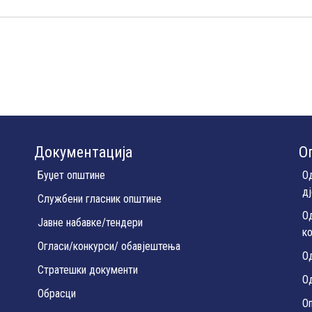
Документација
О
Буџет општине
О
д
Службени гласник општине
О
Јавне набавке/тендери
к
Огласи/конкурси/ обавјештења
О
Стратешки документи
Од
Обрасци
О