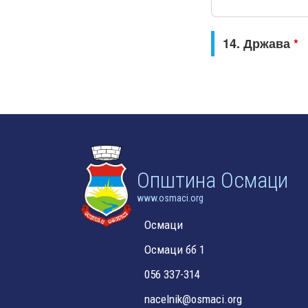
Oпштина Осмаци
www.osmaci.org
Осмаци
Осмаци бб 1
056 337-314
nacelnik@osmaci.org