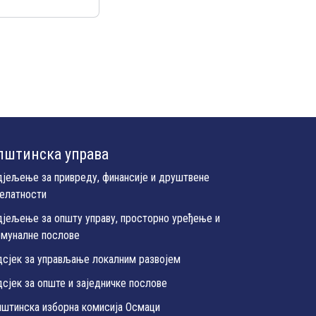
пштинска управа
дјељење за привреду, финансије и друштвене
јелатности
дјељење за општу управу, просторно уређење и
омуналне послове
дсјек за управљање локалним развојем
сјек за опште и заједничке послове
пштинска изборна комисија Осмаци