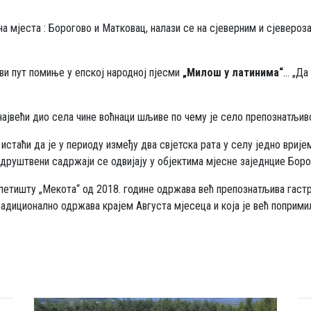
а мјеста : Борогово и Матковац, налази се на сјеверним и сјеверо
рви пут помиње у епској народној пјесми
„Милош у латинима“
... „Д
ајвећи дио села чине воћнаци шљиве по чему је село препознатљиво
истаћи да је у периоду између два свјетска рата у селу једно вриј
и друштвени садржаји се одвијају у објектима мјесне заједнцие Бор
злетишту „Мекота“ од 2018. године одржава већ препознатљива гаст
адиционално одржава крајем Августа мјесеца и која је већ попримил