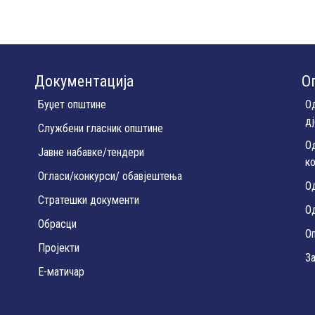
Документација
О
Буџет општине
О
д
Службени гласник општине
О
Јавне набавке/тендери
к
Огласи/конкурси/ обавјештења
О
Стратешки документи
Од
Обрасци
О
Пројекти
З
Е-матичар