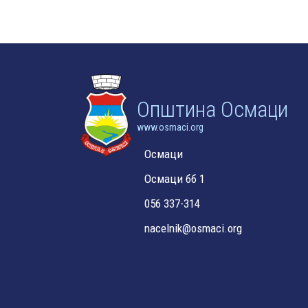
Oпштина Осмаци
www.osmaci.org
Осмаци
Осмаци бб 1
056 337-314
nacelnik@osmaci.org