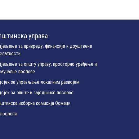
пштинска управа
дјељење за привреду, финансије и друштвене
јелатности
дјељење за општу управу, просторно уређење и
омуналне послове
дсјек за управљање локалним развојем
сјек за опште и заједничке послове
пштинска изборна комисија Осмаци
апослени