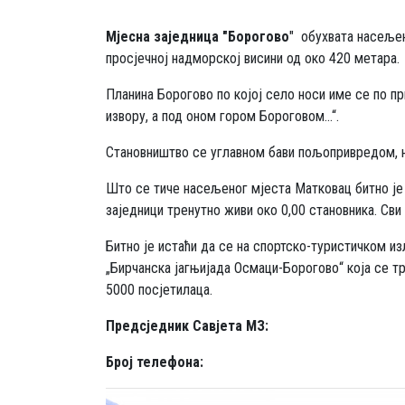
Мјесна заједница "Борогово
" обухвата насељен
просјечној надморској висини од око 420 метара.
Планина Борогово по којој село носи име се по п
извору, а под оном гором Бороговом...“.
Становништво се углавном бави пољопривредом, н
Што се тиче насељеног мјеста Матковац битно је 
заједници тренутно живи око 0,00 становника. Св
Битно је истаћи да се на спортско-туристичком и
„Бирчанска јагњијада Осмаци-Борогово“ која се тр
5000 посјетилаца.
Предсједник Савјета МЗ:
Број телефонa: