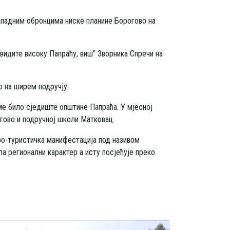
западним обронцима ниске планине Борогово на
а видите високу Папраћу, виш'ʼ Зворника Спречи на
 на ширем подручју.
еме било сједиште општине Папраћа. У мјесној
огово и подручној школи Матковац.
ро-туристичка манифестација под називом
а регионални карактер а исту посјећује преко