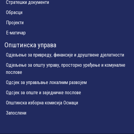
Стратешки документи
Обрасци
Пројекти
Е-матичар
Општинска управа
Одјељење за привреду, финансије и друштвене дјелатности
Одјељење за општу управу, просторно уређење и комуналне
послове
Одсјек за управљање локалним развојем
Одсјек за опште и заједничке послове
Општинска изборна комисија Осмаци
Запослени