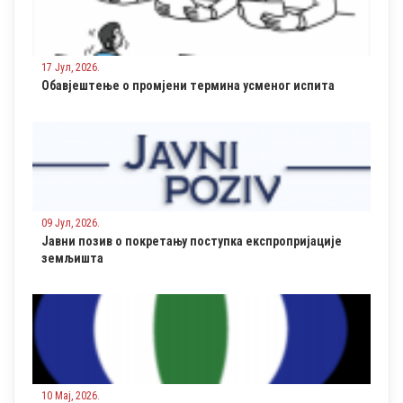
17 Јул, 2026.
Обавјештење о промјени термина усменог испита
09 Јул, 2026.
Јавни позив о покретању поступка експропријације
земљишта
10 Мај, 2026.